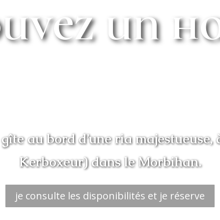
uvez un h
gîte au bord d’une ria majestueuse, 
Kerboxeur) dans le Morbihan.
je consulte les disponibilités et je réserve