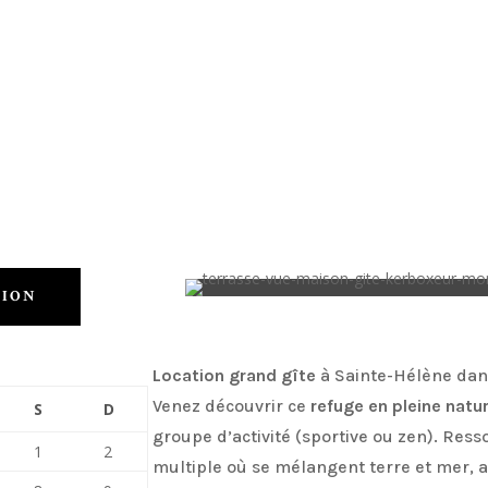
TION
Location grand gîte
à Sainte-Hélène dan
Venez découvrir ce
refuge en pleine natu
S
D
groupe d’activité (sportive ou zen). Res
1
2
multiple où se mélangent terre et mer, 