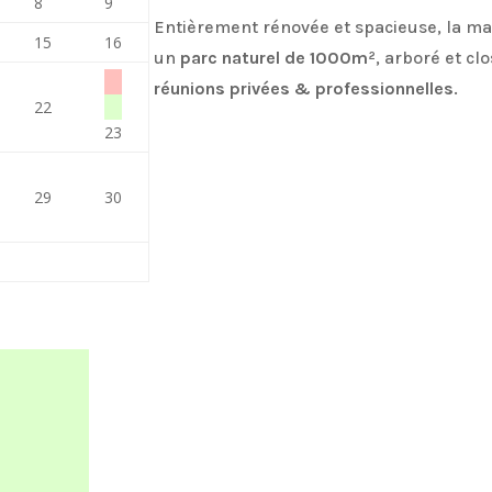
8
9
Entièrement rénovée et spacieuse, la ma
15
16
un
parc naturel de 1000m²
, arboré et cl
réunions
privées & professionnelles
.
22
23
29
30